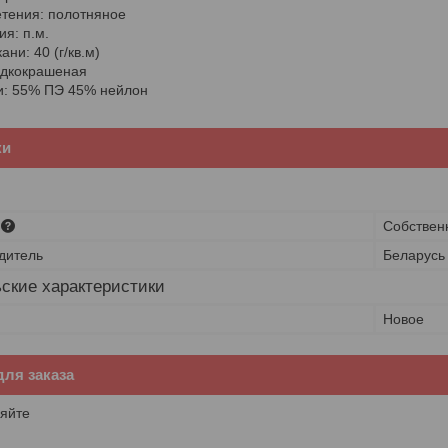
тения: полотняное
ия: п.м.
ани: 40 (г/кв.м)
адкокрашеная
и: 55% ПЭ 45% нейлон
ки
Собствен
дитель
Беларусь
ские характеристики
Новое
ля заказа
яйте