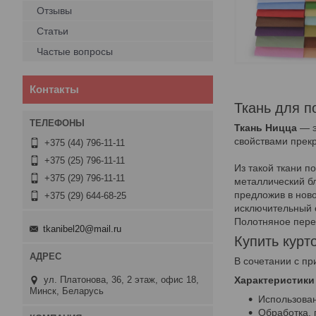
Отзывы
Статьи
Частые вопросы
Контакты
Ткань для п
Ткань Ницца
— э
свойствами прекр
+375 (44) 796-11-11
+375 (25) 796-11-11
Из такой ткани 
+375 (29) 796-11-11
металлический бл
предложив в нов
+375 (29) 644-68-25
исключительный с
Полотняное пере
tkanibel20@mail.ru
Купить курт
В сочетании с п
ул. Платонова, 36, 2 этаж, офис 18,
Характеристики
Минск, Беларусь
Использован
Обработка, 