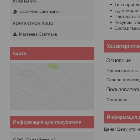
Тип перепле
Ед. измерен
ООО «Белсайзткань»
Плотность тк
Рисунок: гл
Состав ткан
Maтвеева Светлана
Характеристи
Карта
Основные
Производитель
Страна произво
Пользователь
Состояние
Информация д
Информация для покупателя
Цена:
Цену уточн
ООО "Белсайзткань”