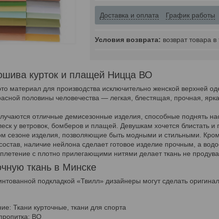
Доставка и оплата
График работы
возврат товара в
ошива курток и плащей Ницца ВО
то материал для производства исключительно женской верхней о
асной половины человечества — легкая, блестящая, прочная, ярка
получаются отличные демисезонные изделия, способные поднять н
еск у ветровок, бомберов и плащей. Девушкам хочется блистать и 
ом сезоне изделия, позволяющие быть модными и стильными. Кром
остав, наличие нейлона сделает готовое изделие прочным, а водо
плетение с плотно прилегающими нитями делает ткань не продув
очную ткань в Минске
ринтованной подкладкой «Твилл» дизайнеры могут сделать оригина
ие: Ткани курточные, ткани для спорта
пропитка: ВО