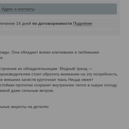
Адрес и контакты
 течение 14 дней
по договоренности
Подробнее
дежды. Она обладает всеми ключевыми и любимыми
я.
астроение их обладательницам. Модный тренд —
производителям стоит обратить внимание на эту потребность,
е внешних качеств курточная ткань Ницца имеет
стойкая пропитка сохранит внутреннее тепло в сырую погоду.
аемой даже сильным ветром.
льные акценты на деталях.