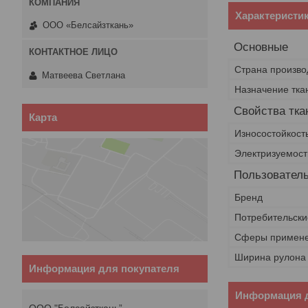
Характеристи
ООО «Белсайзткань»
Основные
Страна произво
Maтвеева Светлана
Назначение тка
Свойства тка
Карта
Износостойкост
Электризуемос
Пользователь
Бренд
Потребительски
Сферы примен
Ширина рулона
Информация для покупателя
Информация д
ООО "Белсайзткань”