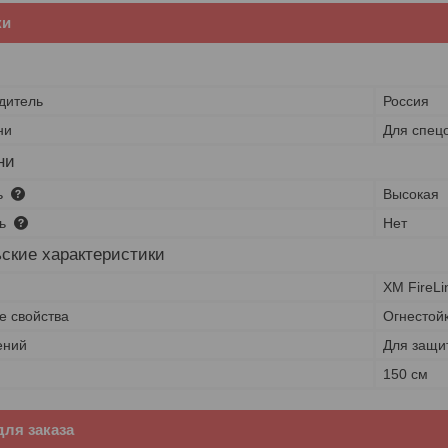
ки
дитель
Россия
ни
Для спец
ни
ь
Высокая
ть
Нет
ские характеристики
XM FireLi
е свойства
Огнестой
ений
Для защи
150 см
ля заказа