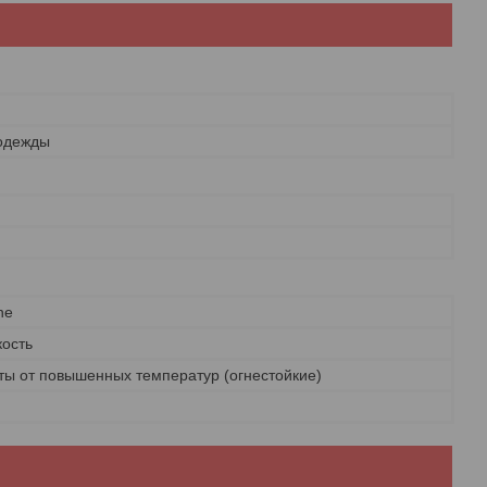
одежды
ne
кость
ты от повышенных температур (огнестойкие)