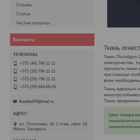
Отзывы
Статьи
Частые вопросы
Контакты
Ткань огнес
Ткань Посейдон-2
электричества, 
+375 (44) 796-11-11
прочность ткани 
+375 (25) 796-11-11
при помощи особ
+375 (29) 796-11-11
всем необходимы
+375 (29) 644-68-25
Ткань идеально 
износоустойчивос
Ткань предназна
tkanibel20@mail.ru
Цвет товара мо
технологическ
ул. Платонова, 36, 2 этаж, офис 18,
незначительные
Минск, Беларусь