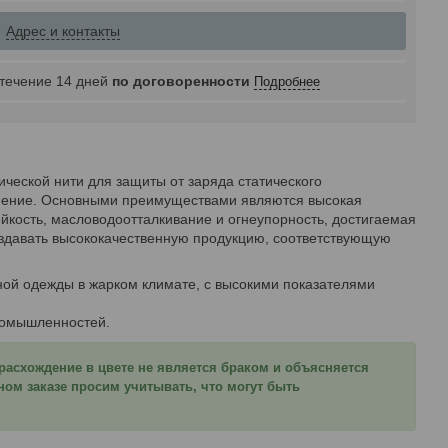
Адрес и контакты
 течение 14 дней
по договоренности
Подробнее
ической нити для защиты от заряда статического
енение. Основными преимуществами являются высокая
тойкость, масловодоотталкивание и огнеупорность, достигаемая
здавать высококачественную продукцию, соответствующую
ной одежды в жарком климате, с высокими показателями
ромышленностей.
 расхождение в цвете не является браком и объясняется
ом заказе просим учитывать, что могут быть