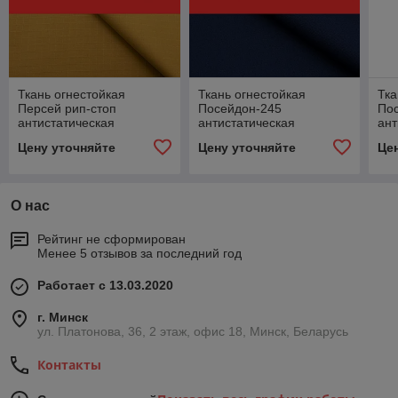
Ткань огнестойкая
Ткань огнестойкая
Тка
Персей рип-стоп
Посейдон-245
По
антистатическая
антистатическая
ант
Цену уточняйте
Цену уточняйте
Це
О нас
Рейтинг не сформирован
Менее 5 отзывов за последний год
Работает с 13.03.2020
г. Минск
ул. Платонова, 36, 2 этаж, офис 18, Минск, Беларусь
Контакты